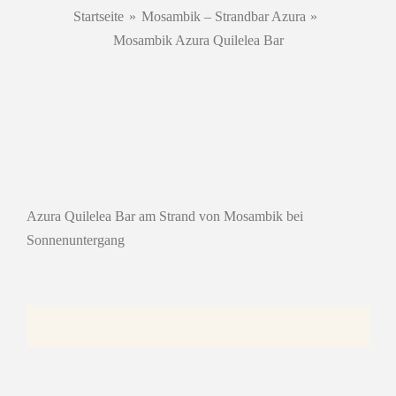
Zum
Startseite
Mosambik – Strandbar Azura
Inhalt
Mosambik Azura Quilelea Bar
springen
Azura Quilelea Bar am Strand von Mosambik bei
Sonnenuntergang