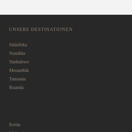
UNSERE DESTINATIONEN
Südafrika
Namibia
Simbabwe
Mosambik
Tansania
Ruanda
Kenia